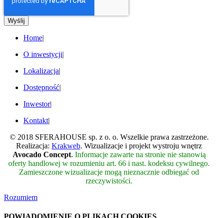
Wyślij
Home
|
O inwestycji
|
Lokalizacja
|
Dostępność
|
Inwestor
|
Kontakt
|
© 2018 SFERAHOUSE sp. z o. o. Wszelkie prawa zastrzeżone.
Realizacja:
Krakweb
. Wizualizacje i projekt wystroju wnętrz
Avocado Concept
.
Informacje zawarte na stronie nie stanowią
oferty handlowej w rozumieniu art. 66 i nast. kodeksu cywilnego.
Zamieszczone wizualizacje mogą nieznacznie odbiegać od
rzeczywistości.
Rozumiem
POWIADOMIENIE O PLIKACH COOKIES