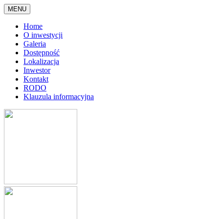
MENU
Home
O inwestycji
Galeria
Dostępność
Lokalizacja
Inwestor
Kontakt
RODO
Klauzula informacyjna